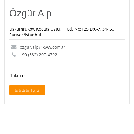
Özgür Alp
Uskumruköy, Koçtaş Üstü, 1. Cd. No:125 D:6-7, 34450
Sarıyer/İstanbul
ozgur.alp@kww.com.tr
+90 (532) 207-4792
Takip et:
فرم ارتباط با ما