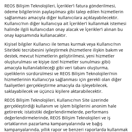
REOS Bilişim Teknolojileri, İçerikler’i fatura gönderilmesi,
ödeme bilgilerinin paylaşılması gibi talep edilen hizmetlerin
sağlanması amacıyla diğer kullanıcılara açıklayabilecektir.
Kullanıcı’nın diğer kullanıcıya ait İçerikler’i kullanmak istemesi
halinde ilgili kullanıcıdan onay alacak ve İçerikler’i alınan bu
onay kapsamında kullanacaktır.
Kişisel bilgiler Kullanıcı ile temas kurmak veya Kullanıcı’nın
Site’deki tecrübesini iyileştirmek (hizmetlere ilişkin bakım ve
destek, mevcut hizmetlerin geliştirilmesi, yeni hizmetler
oluşturulması ve kişiye özel hizmetler sunulması gibi)
amacıyla kullanılabileceği gibi veri tabanı oluşturma,
üyeliklerin sürdürülmesi ve REOS Bilişim Teknolojileri’nin
hizmetlerinin Kullanıcı’ya sağlanması için gerekli olan diğer
faaliyetleri gerçekleştirme amacıyla da işleyebilecek,
saklayabilecek ve üçüncü kişilere aktarabilecektir.
REOS Bilişim Teknolojileri, Kullanıcı’nın Site üzerinde
gerçekleştirdiği kullanım ve işlem bilgilerini anonim hale
getirerek; istatistiki değerlendirmelerde, performans
değerlendirmelerinde, REOS Bilişim Teknolojileri ve iş
ortaklarının pazarlama kampanyalarında ve bağış
kampanyalarında, yıllık rapor ve benzeri raporlarda kullanmak