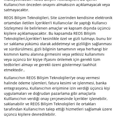
Kullanıcı’nın önceden onayını almaksızın açıklamayacak veya
satmayacaktır.
REOS Bilişim Teknolojileri, Site üzerinden kendisine elektronik
ortamdan iletilen İçerikleri’i Kullanıcılar ile yaptığı Kullanıcı
Sözleşmesi ile belirlenen amaçlar ve kapsam dışında üçüncü
kişilere açıklamayacaktır. Bu kapsamda REOS Bilişim
Teknolojileri,İçerikler’i kesinlikle özel ve gizli tutmayı, bunu bir
sır saklama yükümü olarak addetmeyi ve gizliliğin sağlanması
ve sürdürülmesi, gizli bilginin tamamının veya herhangi bir
kısmının kamu alanına girmesini veya yetkisiz kullanımını
veya üçüncü bir kişiye ifşasını önlemek için gerekli tüm
tedbirleri almayı ve gerekli özeni göstermeyi taahhüt
etmektedir..
Kullanıcı’nın REOS Bilişim Teknolojileri’ye onay vermesi
halinde ödeme işlemleri, fatura kesimi ve işlenmesi, banka
entegrasyonu, Kullanıcı’nın erişimine izin verdiği üçüncü kişi
uygulamaları ve doğrudan pazarlama gibi amaçlarla
Kulllanıcı’nın verdiği onay çerçevesinde İçerikler işlenebilir,
saklanabilir ve REOS Bilişim Teknolojileri ile ortakları
tarafından Kullanıcı’nın talep ettiği hizmetleri sağlamak üzere
üçüncü kişilere devredilebilir.