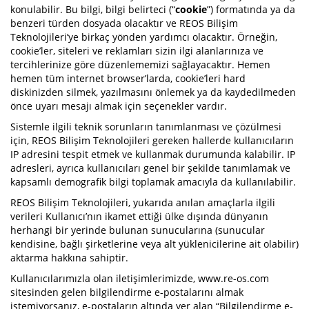
konulabilir. Bu bilgi, bilgi belirteci (“
cookie
”) formatında ya da
benzeri türden dosyada olacaktır ve REOS Bilişim
Teknolojileri’ye birkaç yönden yardımcı olacaktır. Örneğin,
cookie’ler, siteleri ve reklamları sizin ilgi alanlarınıza ve
tercihlerinize göre düzenlememizi sağlayacaktır. Hemen
hemen tüm internet browser’larda, cookie’leri hard
diskinizden silmek, yazılmasını önlemek ya da kaydedilmeden
önce uyarı mesajı almak için seçenekler vardır.
Sistemle ilgili teknik sorunların tanımlanması ve çözülmesi
için, REOS Bilişim Teknolojileri gereken hallerde kullanıcıların
IP adresini tespit etmek ve kullanmak durumunda kalabilir. IP
adresleri, ayrıca kullanıcıları genel bir şekilde tanımlamak ve
kapsamlı demografik bilgi toplamak amacıyla da kullanılabilir.
REOS Bilişim Teknolojileri, yukarıda anılan amaçlarla ilgili
verileri Kullanıcı’nın ikamet ettiği ülke dışında dünyanın
herhangi bir yerinde bulunan sunucularına (sunucular
kendisine, bağlı şirketlerine veya alt yüklenicilerine ait olabilir)
aktarma hakkına sahiptir.
Kullanıcılarımızla olan iletişimlerimizde, www.re-os.com
sitesinden gelen bilgilendirme e-postalarını almak
istemiyorsanız, e-postaların altında yer alan “Bilgilendirme e-