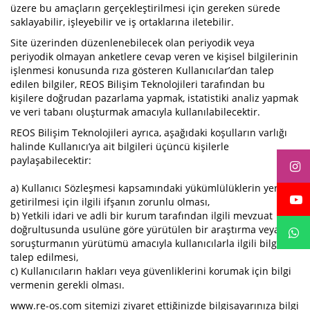
üzere bu amaçların gerçekleştirilmesi için gereken sürede
saklayabilir, işleyebilir ve iş ortaklarına iletebilir.
Site üzerinden düzenlenebilecek olan periyodik veya
periyodik olmayan anketlere cevap veren ve kişisel bilgilerinin
işlenmesi konusunda rıza gösteren Kullanıcılar’dan talep
edilen bilgiler, REOS Bilişim Teknolojileri tarafından bu
kişilere doğrudan pazarlama yapmak, istatistiki analiz yapmak
ve veri tabanı oluşturmak amacıyla kullanılabilecektir.
REOS Bilişim Teknolojileri ayrıca, aşağıdaki koşulların varlığı
halinde Kullanıcı’ya ait bilgileri üçüncü kişilerle
paylaşabilecektir:
a) Kullanıcı Sözleşmesi kapsamındaki yükümlülüklerin yerine
getirilmesi için ilgili ifşanın zorunlu olması,
b) Yetkili idari ve adli bir kurum tarafından ilgili mevzuat
doğrultusunda usulüne göre yürütülen bir araştırma veya
soruşturmanın yürütümü amacıyla kullanıcılarla ilgili bilgi
talep edilmesi,
c) Kullanıcıların hakları veya güvenliklerini korumak için bilgi
vermenin gerekli olması.
www.re-os.com sitemizi ziyaret ettiğinizde bilgisayarınıza bilgi