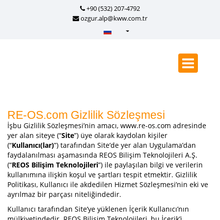
+90 (532) 207-4792
ozgur.alp@kww.com.tr
Türkçe - Turkish
English - English
русский - Russian
فارسی - Persian
العربية - Arabic
RE-OS.com Gizlilik Sözleşmesi
İşbu Gizlilik Sözleşmesi’nin amacı, www.re-os.com adresinde
Crnogorski - Montenegrin
yer alan siteye (“
Site
”) üye olarak kaydolan kişiler
Српски - Serbian
(“
Kullanıcı(lar)
”) tarafından Site’de yer alan Uygulama’dan
faydalanılması aşamasında REOS Bilişim Teknolojileri A.Ş.
(“
REOS Bilişim Teknolojileri
”) ile paylaşılan bilgi ve verilerin
kullanımına ilişkin koşul ve şartları tespit etmektir. Gizlilik
Politikası, Kullanıcı ile akdedilen Hizmet Sözleşmesi’nin eki ve
ayrılmaz bir parçası niteliğindedir.
Kullanıcı tarafından Site’ye yüklenen İçerik Kullanıcı’nın
mülkiyetindedir. REOS Bilişim Teknolojileri, bu İçerik’i