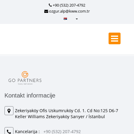
+90 (532) 207-4792
ozgur.alp@kww.com.tr
Türkçe - Turkish
English - English
русский - Russian
فارسی - Persian
العربية - Arabic
Crnogorski - Montenegrin
Српски - Serbian
Kontakt informacije
Zekeriyaköy Ofis Uskumruköy Cd. 1. Cd No:125 D6-7
Keller Williams Zekeriyaköy Sarıyer / İstanbul
Kancelarija :
+90 (532) 207-4792