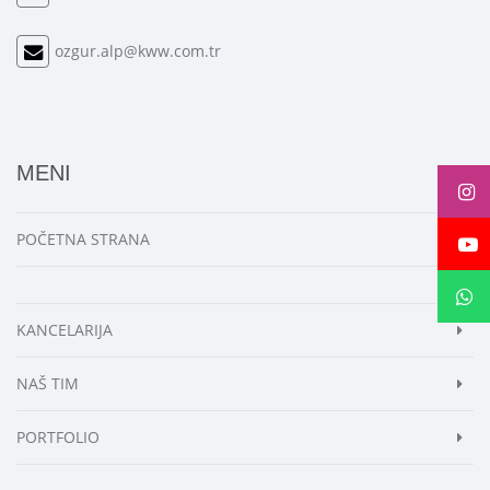
ozgur.alp@kww.com.tr
MENI
POČETNA STRANA
KANCELARIJA
NAŠ TIM
PORTFOLIO