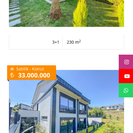
2
3+1
230 m
Satılık - Konut
33.000.000