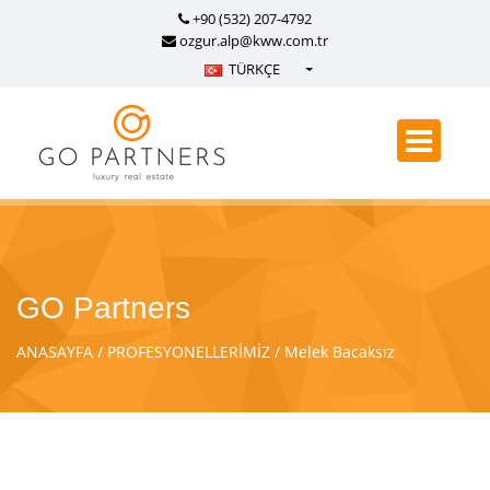
+90 (532) 207-4792
ozgur.alp@kww.com.tr
TÜRKÇE
Türkçe - Turkish
English - English
русский - Russian
فارسی - Persian
العربية - Arabic
Crnogorski - Montenegrin
GO Partners
Српски - Serbian
ANASAYFA
PROFESYONELLERİMİZ
Melek Bacaksız