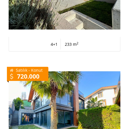
2
4+1
233 m
Satılık - Konut
720.000