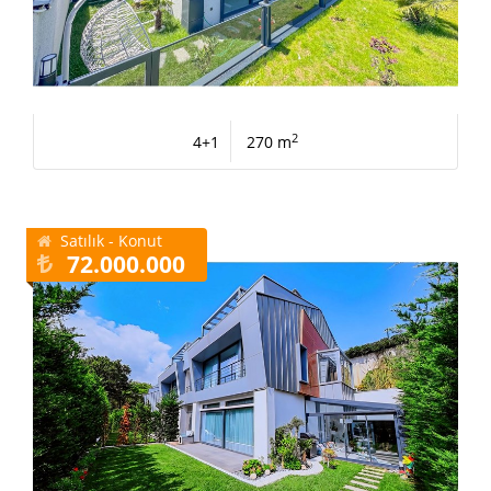
2
4+1
270 m
Satılık - Konut
72.000.000