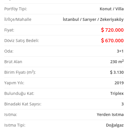
Portföy Tipi:
Konut / Villa
İl/İlçe/Mahalle
İstanbul / Sarıyer / Zekeriyaköy
720.000
Fiyat:
670.000
Döviz Satış Bedeli:
Oda:
3+1
2
Brüt Alan
230 m
2
Birim Fiyatı (m
):
3.130
Yapım Yılı:
2019
Bulunduğu Kat:
Triplex
Binadaki Kat Sayısı:
3
Isıtma:
Yerden Isıtma
Isıtma Tipi:
Doğalgaz