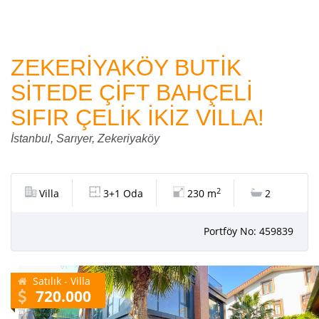
ZEKERİYAKÖY BUTİK
SİTEDE ÇİFT BAHÇELİ
SIFIR ÇELİK İKİZ VİLLA!
İstanbul, Sarıyer, Zekeriyaköy
2
Villa
3+1 Oda
230 m
2
Portföy No: 459839
Satılık - Villa
720.000