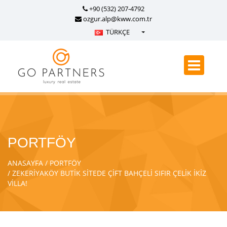
+90 (532) 207-4792
ozgur.alp@kww.com.tr
TÜRKÇE
Türkçe - Turkish
English - English
русский - Russian
فارسی - Persian
العربية - Arabic
Crnogorski - Montenegrin
PORTFÖY
Српски - Serbian
ANASAYFA
PORTFÖY
ZEKERİYAKÖY BUTİK SİTEDE ÇİFT BAHÇELİ SIFIR ÇELİK İKİZ
VİLLA!