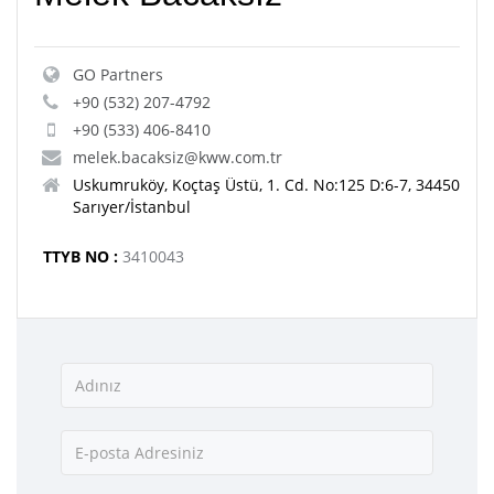
GO Partners
+90 (532) 207-4792
+90 (533) 406-8410
melek.bacaksiz@kww.com.tr
Uskumruköy, Koçtaş Üstü, 1. Cd. No:125 D:6-7, 34450
Sarıyer/İstanbul
TTYB NO :
3410043