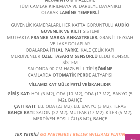
TÜM CAMLAR KIRILMAYA VE DARBEYE DAYANIKLI
OLARAK
LAMİNE TEMPERLİ
GÜVENLİK KAMERALARI, HER KATTA GÖRÜNTÜLÜ
AUDİO
GÜVENLİK VE KİLİT
SİSTEMİ
MUTFAKTA
FRANKE MARKA ANKASTRELER
, GRANİT TEZGAH
VE LAKE DOLAPLAR
ODALARDA
İTHAL PARKE
, KALE ÇELİK KAPI
MERDİVENLER
ÖZEL TASARIM SENSÖRLÜ
LEDLİ KONSOL
SİSTEM
SALONDA 90 CM HAZNELİ L TİPİ
ŞÖMİNE
CAMLARDA
OTOMATİK PERDE
ALTYAPISI
VİLLAMIZ KAT MÜLKİYETLİ VE İSKANLIDIR
GİRİŞ KAT:
HOL (6 M2), ODA (10 M2), ODA (17 M2), BANYO (5
M2), BAHÇE
ÇATI KATI
: EB. ODA (23 M2), EB. BANYO (3 M2), TERAS
BAHÇE KATI
: SALON (32 M2), MUTFAK (17 M2), KİLER (5 M2),
MERDİVEN BOŞLUĞU (8 M2), BAHÇE
TEK YETKİLİ
GO PARTNERS I KELLER WILLIAMS PLATIN