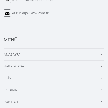
ozgur.alp@kww.com.tr
MENÜ
ANASAYFA
HAKKIMIZDA
OFİS
EKİBİMİZ
PORTFÖY