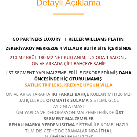
Detaylı Açıklama
GO PARTNERS LUXURY I
KELLER WILLIAMS PLATIN
ZEKERİYAKÖY MERKEZDE 4 VİLLALIK BUTİK SİTE İÇERİSİNDE
210 M2 BRÜT 180 M2 NET KULLANIMLI , 3 ODA 1 SALON ,
ÖN VE ARKADA ÇİFT BAHÇEYE SAHİP
ÜST SEGMENT YAPI MALZEMELERİ İLE DEKORE EDİLMİŞ
DAHA
ÖNCESİNDE HİÇ OTURULMAMIŞ
SATILIK TRİPLEKS, KREDİYE UYGUN VİLLA
ÖN VE ARKA TARAFTA
İKİ FARKLI BAHÇE
KULLANIMI (120 M2)
BAHÇELERDE
OTOMATİK SULAMA
SİSTEMİ, GECE
AYDINLATMASI
TÜM YAPIDA VE DEKORASYON MALZEMELERİNDE
ÜST
SEGMENT MALZEMELER
REHAU MARKA YERDEN ISITMA
SİSTEMİ İLE KOMBİ HAZIR
TÜM DIŞ CEPHE DOĞRAMALARINDA
İTHAL
ALÜMİNYUM
MALZEME